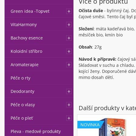
Více o produktu
Očista duše
- bylinný čaj. D
Green idea -Topvet
čajové směsi. Tento čaj byl
VitaHarmony
Složení
: máta kadeřavá bio, 
měsíček bio, kmín bio
Bachovy esence
Obsah
: 27g
Koloidní stříbro
Návod k přípravě:
čajový sá
Aromaterapie
Skladovat v suchu a chladu.
kojící ženy. Doporučené dáv
mimo dosah dětí.
Péče o rty
Deodoranty
Péče o vlasy
Další produkty v kat
Péče o pleť
NOVINKA
Pleva - medové produkty