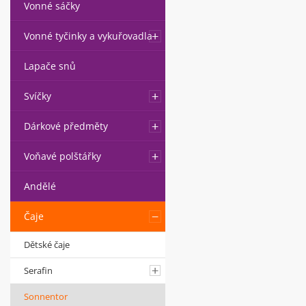
Vonné sáčky
Vonné tyčinky a vykuřovadla
Lapače snů
Svíčky
Dárkové předměty
Voňavé polštářky
Andělé
Čaje
Dětské čaje
Serafin
Sonnentor