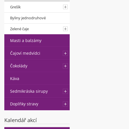
Grešík
Byliny jednodruhové
Zelené čaje
Masti a balzámy
Čajoví medvídci
Čokolády
Káva
Sedmikráska sirupy
Doplňky stravy
Kalendář akcí