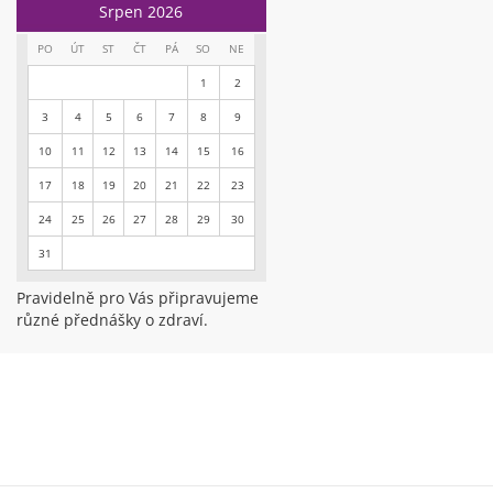
Srpen 2026
PO
ÚT
ST
ČT
PÁ
SO
NE
1
2
3
4
5
6
7
8
9
10
11
12
13
14
15
16
17
18
19
20
21
22
23
24
25
26
27
28
29
30
31
Pravidelně pro Vás připravujeme
různé přednášky o zdraví.