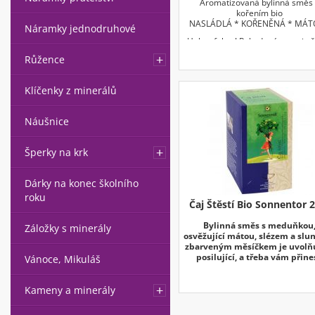
Aromatizovaná bylinná směs 
kořením bio
NASLÁDLÁ * KOŘENĚNÁ * MÁT
Náramky jednodruhové
Hokus fokus! Pokud máte pocit, 
vaše myšlenky točí v kruhu, je pr
Růžence
tato lahodná směs to pravé. Pos
vám nový úhel pohledu a otev
nevídané obzory.
Klíčenky z minerálů
Složení je inspirováno recepturo
Hildegardy z Bingenu.
Náušnice
Šperky na krk
Dárky na konec školního
roku
Čaj Štěstí Bio Sonnentor 2
Bylinná směs s meduňkou
Záložky s minerály
osvěžující mátou, slézem a slu
zbarveným měsíčkem je uvolňu
posilující, a třeba vám přine
Vánoce, Mikuláš
štěstí. Skvělá jako čaj k snída
Kameny a minerály