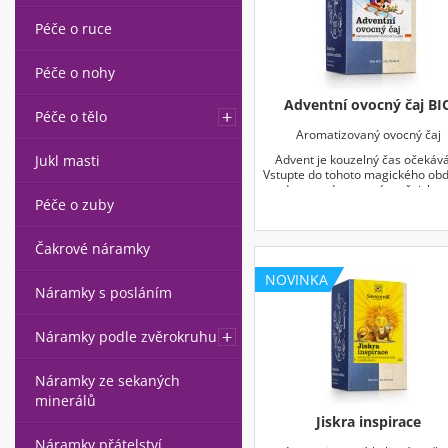
Péče o ruce
Péče o nohy
Adventní ovocný čaj BI
Péče o tělo
Aromatizovaný ovocný čaj
Advent je kouzelný čas očekává
Jukl masti
Vstupte do tohoto magického obd
doprovodu ovocné směsi, kte
Péče o zuby
zahřeje a vykouzlí úsměv na
tváři. Tento lahodný ovocný čaj, 
nám připomíná radostné očeká
Čakrové náramky
Vánoc a krásné vzpomínky zalité
svátků, se výborně hodí ke strá
NOVINKA
příjemných podzimních a zimn
Náramky s posláním
večerů.
18 nálevových sáčků à 2,8 g
Náramky podle zvěrokruhu
Náramky ze sekaných
minerálů
Jiskra inspirace
Náramky přátelství