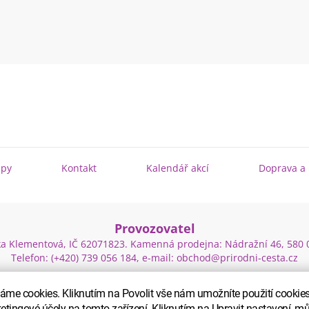
ipy
Kontakt
Kalendář akcí
Doprava a 
Provozovatel
itka Klementová, IČ 62071823. Kamenná prodejna: Nádražní 46, 580 
Telefon: (+420) 739 056 184, e-mail: obchod@prirodni-cesta.cz
me cookies. Kliknutím na Povolit vše nám umožníte použití cookies 
ketingové účely na tomto zařízení. Kliknutím na Upravit nastavení, mů