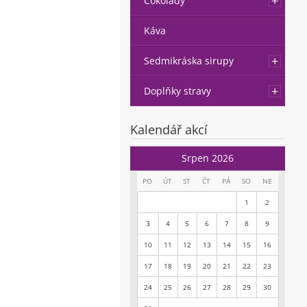
Čokolády
Káva
Sedmikráska sirupy
Doplňky stravy
Kalendář akcí
Srpen 2026
PO
ÚT
ST
ČT
PÁ
SO
NE
1
2
3
4
5
6
7
8
9
10
11
12
13
14
15
16
17
18
19
20
21
22
23
24
25
26
27
28
29
30