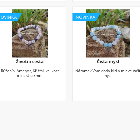
NOVINKA
NOVINKA
Životní cesta
Čistá mysl
Růženín, Ametyst, Křišťál, velikost
Náramek Vám dodá klid a mír ve Vaš
minerálu 8mm
mysli