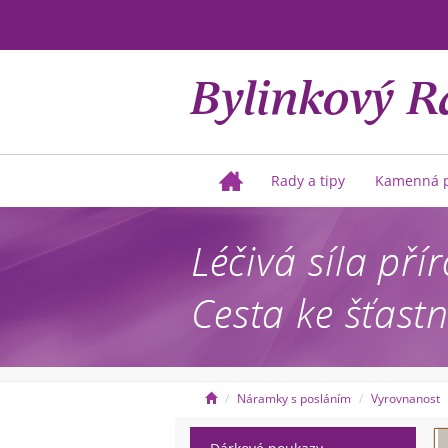
Rady a tipy
Kamenná p
Náramky s posláním
Vyrovnanost