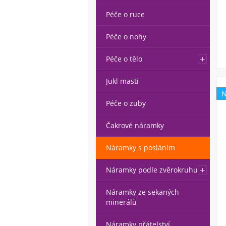
Péče o ruce
Péče o nohy
Péče o tělo
Jukl masti
Péče o zuby
Čakrové náramky
Náramky s posláním
Náramky podle zvěrokruhu
Náramky ze sekaných
minerálů
Náramky přátelství