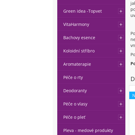
ja
p
Green idea -Topvet
uv
VitaHarmony
P
Bachovy esence
ne
vn
Koloidní stříbro
Po
P
Aromaterapie
Péče o rty
D
Deodoranty
Péče o vlasy
Péče o pleť
Pleva - medové produkty