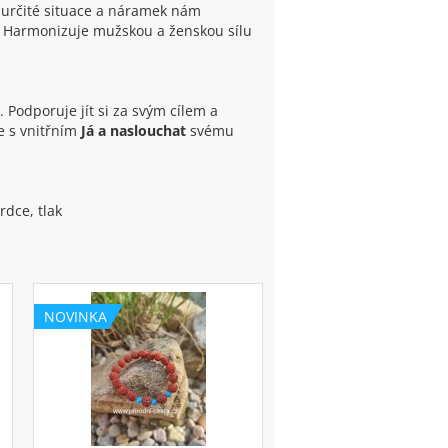
d určité situace a náramek nám
y. Harmonizuje mužskou a ženskou sílu
. Podporuje jít si za svým cílem a
e s vnitřním
Já a naslouchat
svému
srdce, tlak
NOVINKA