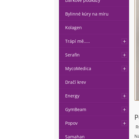
Dárkové poukazy
Bylinné kúry na míru
Kolagen
Trápí mě.....
Serafin
MycoMedica
Dračí krev
Energy
GymBeam
P
Popov
Rů
Ná
Samahan