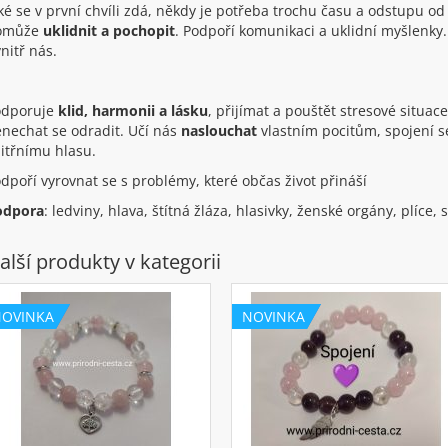
ké se v první chvíli zdá, někdy je potřeba trochu času a odstupu o
omůže
uklidnit a pochopit
. Podpoří komunikaci a uklidní myšlenk
nitř nás.
odporuje
klid, harmonii a lásku
, přijímat a pouštět stresové situace
nechat se odradit. Učí nás
naslouchat
vlastním pocitům, spojení s
itřnímu hlasu.
dpoří vyrovnat se s problémy, které občas život přináší
odpora
: ledviny, hlava, štítná žláza, hlasivky, ženské orgány, plíce, 
alší produkty v kategorii
NOVINKA
NOVINKA