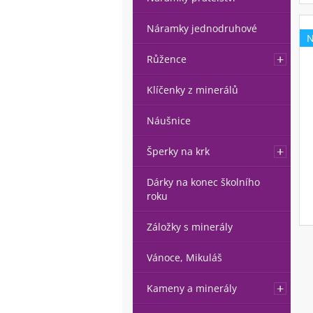
Náramky jednodruhové
Růžence
Klíčenky z minerálů
Náušnice
Šperky na krk
Dárky na konec školního
roku
Záložky s minerály
Vánoce, Mikuláš
Kameny a minerály