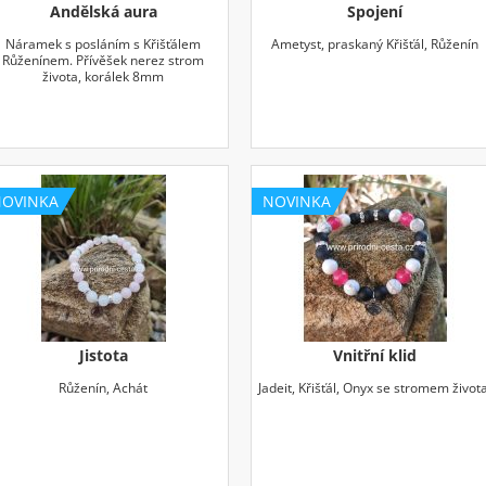
Andělská aura
Spojení
Náramek s posláním s Křišťálem
Ametyst, praskaný Křišťál, Růženín
Růženínem. Přívěšek nerez strom
života, korálek 8mm
NOVINKA
NOVINKA
Jistota
Vnitřní klid
Růženín, Achát
Jadeit, Křišťál, Onyx se stromem život