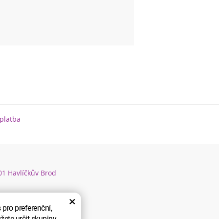
platba
01 Havlíčkův Brod
×
pro preferenční,
žete určit skupiny