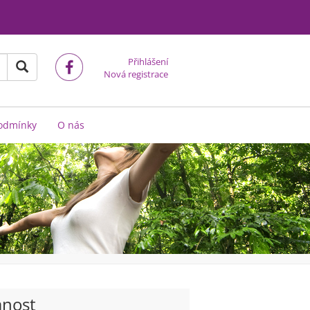
Přihlášení
Nová registrace
odmínky
O nás
anost