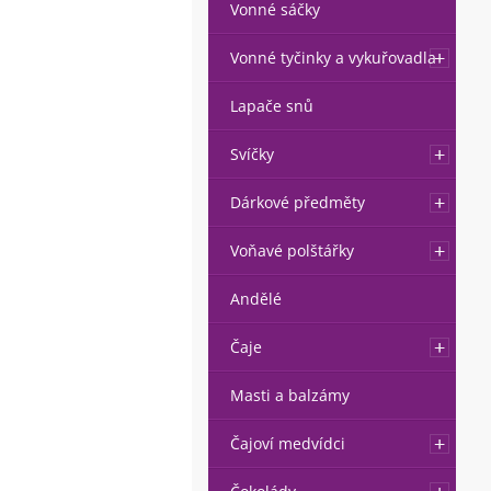
Vonné sáčky
Vonné tyčinky a vykuřovadla
Lapače snů
Svíčky
Dárkové předměty
Voňavé polštářky
Andělé
Čaje
Masti a balzámy
Čajoví medvídci