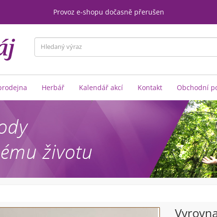
Provoz e-shopu dočasně přerušen
rodejna
Herbář
Kalendář akcí
Kontakt
Obchodní p
Vyrovn