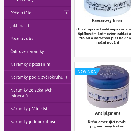
Péče o tělo
Kaviárový krém
Jukl masti
Obsahuje nejkvalitnější surovi
špičkovém krémovém základu
zralou a náročnou pleť na den
Péče o zuby
noční použití
Čakrové náramky
Náramky s posláním
NOVINKA
Náramky podle zvěrokruhu
Náramky ze sekaných
minerálů
Náramky přátelství
Antipigment
Náramky jednodruhové
Krém omezující tvorbu
pigmentových skvrn