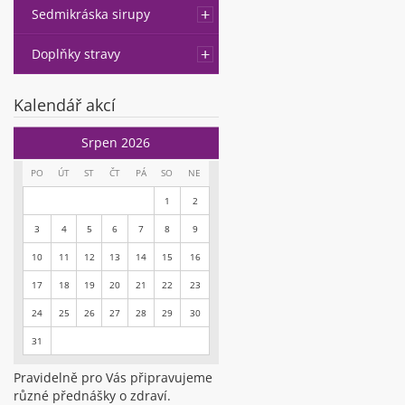
Sedmikráska sirupy
Doplňky stravy
Kalendář akcí
Srpen 2026
PO
ÚT
ST
ČT
PÁ
SO
NE
1
2
3
4
5
6
7
8
9
10
11
12
13
14
15
16
17
18
19
20
21
22
23
24
25
26
27
28
29
30
31
Pravidelně pro Vás připravujeme
různé přednášky o zdraví.