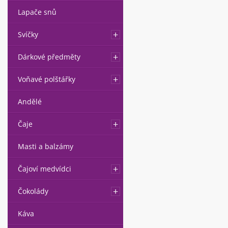
Lapače snů
Svíčky
Dárkové předměty
Voňavé polštářky
Andělé
Čaje
Masti a balzámy
Čajoví medvídci
Čokolády
Káva