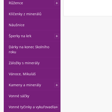
Růžence
Klíčenky z minerálů
Náušnice
Šperky na krk
Dárky na konec školního
roku
Záložky s minerály
Vánoce, Mikuláš
Kameny a minerály
Vonné sáčky
Vonné tyčinky a vykuřovadla