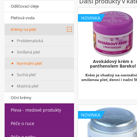
Další produkty v kat
Odličovací oleje
NOVINKA
Pleťová voda
Krémy na pleť
Problematická
Smíšená pleť
Avokádový krém s
Normální pleť
panthenolem Barekol
Suchá pleť
Krém je vhodný na normální
smíšenou pleť, denní i noční 5
Mastná pleť
Oční krémy
Pleva - medové produkty
NOVINKA
Péče o ruce
Péče o nohy