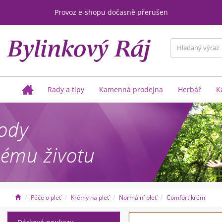
Provoz e-shopu dočasně přerušen
Rady a tipy
Kamenná prodejna
Herbář
K
Péče o pleť
Krémy na pleť
Normální pleť
Comfort krém