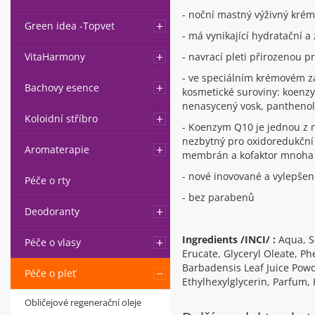
- noční mastný výživný krém
Green idea -Topvet
- má vynikající hydratační a
- navrací pleti přirozenou 
VitaHarmony
- ve speciálním krémovém z
Bachovy esence
kosmetické suroviny: koenzy
nenasycený vosk, panthenol, 
Koloidní stříbro
- Koenzym Q10 je jednou z ne
nezbytný pro oxidoredukční 
Aromaterapie
membrán a kofaktor mnoha 
- nové inovované a vylepšen
Péče o rty
- bez parabenů
Deodoranty
Ingredients /INCI/ :
Aqua, Sq
Péče o vlasy
Erucate, Glyceryl Oleate, Ph
Barbadensis Leaf Juice Powd
Péče o pleť
Ethylhexylglycerin, Parfum, 
Obličejové regenerační oleje